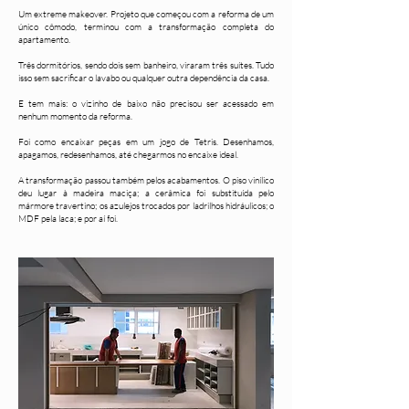
Um extreme makeover. Projeto que começou com a reforma de um
único cômodo, terminou com a transformação completa do
apartamento.
Três dormitórios, sendo dois sem banheiro, viraram três suítes. Tudo
isso sem sacrificar o lavabo ou qualquer outra dependência da casa.
E tem mais: o vizinho de baixo não precisou ser acessado em
nenhum momento da reforma.
Foi como encaixar peças em um jogo de Tetris. Desenhamos,
apagamos, redesenhamos, até chegarmos no encaixe ideal.
A transformação passou também pelos acabamentos. O piso vinílico
deu lugar à madeira maciça; a cerâmica foi substituída pelo
mármore travertino; os azulejos trocados por ladrilhos hidráulicos; o
MDF pela laca; e por aí foi.