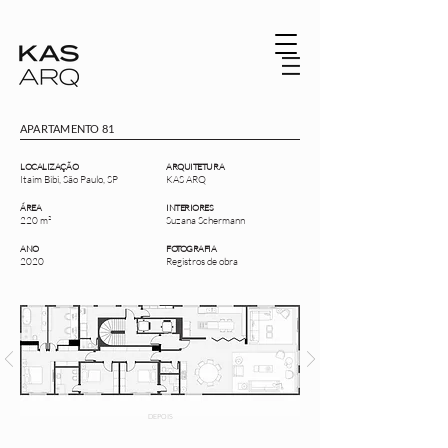
APARTAMENTO 81
LOCALIZAÇÃO
ARQUITETURA
Itaim Bibi, São Paulo, SP
KAS ARQ
ÁREA
INTERIORES
220 m²
Suzana Schermann
ANO
FOTOGRAFIA
2020
Registros de obra
DEPOIS