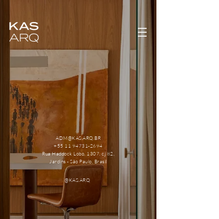
ADM@KAS.ARQ.BR
+55 11 94731-2694
Rua Haddock Lobo, 1307, cj 82,
Jardins - São Paulo, Brasil
@KAS.ARQ